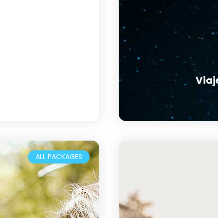
Viaj
e y tradiciones TEST!
ALL PACKAGES