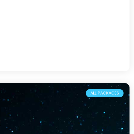
Buceo y esnórquel
ALL PACKAGES