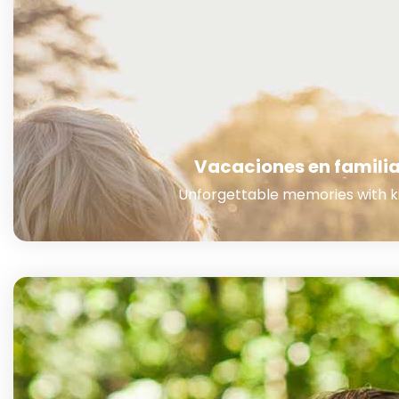
Vacaciones en famili
Unforgettable memories with k