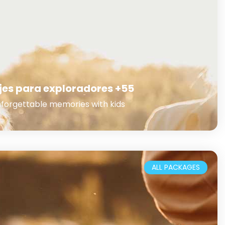
jes para exploradores +55
forgettable memories with kids
ALL PACKAGES