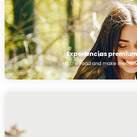
Experiencias premiu
Hit the road and make memori