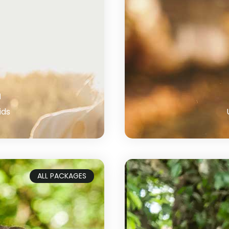
a
ids
ALL PACKAGES