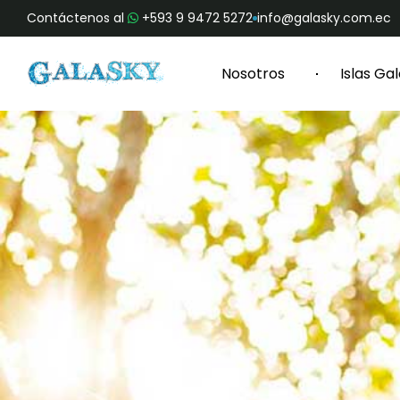
Contáctenos al
+593 9 9472 5272
info@galasky.com.ec
Nosotros
Islas Ga