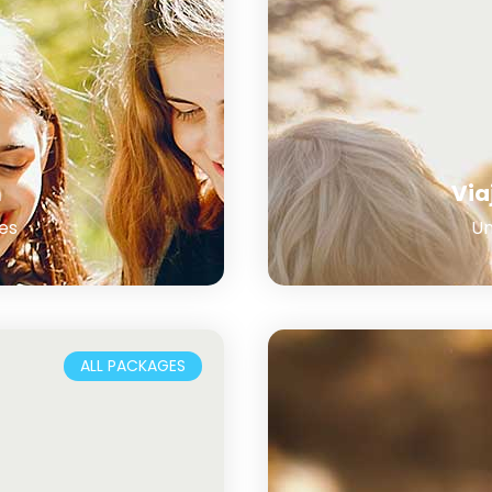
m
Via
es
Un
ALL PACKAGES