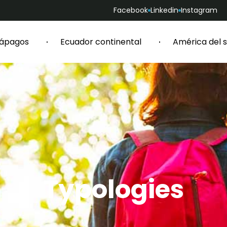
Facebook
Linkedin
Instagram
lápagos
Ecuador continental
América del s
Typologies