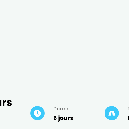
urs
Durée
6 jours