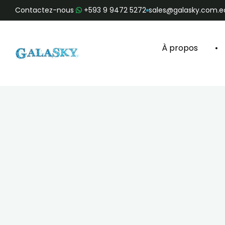
Contactez-nous
+593 9 9472 5272
sales@galasky.com.e
À propos