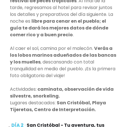
festival de peces tropicales
. Al final de la
tarde, regresamos al hotel para revisar juntos
los detalles y preparativos del día siguiente. La
noche es
libre para cenar en el pueblo; el
guía te dará los mejores datos de dónde
comer rico y a buen precio
.
Al caer el sol, camina por el malecón.
Verás a
los lobos marinos adueñados de las bancas
y los muelles
, descansando con total
tranquilidad en medio del pueblo. ¡Es la primera
foto obligatoria del viaje!
Actividades:
caminata, observación de vida
silvestre, snorkeling.
Lugares destacados:
San Cristóbal, Playa
Tijeretas, Centro de Interpretación.
DÍA 2
·
San Cristóbal - Tu aventura, tus