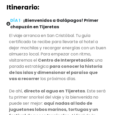
Itinerario:
DÍA 1
·
¡Bienvenidos a Galápagos! Primer
chapuzón en Tijeretas
El viaje arranca en San Cristóbal. Tu guía
certificado te recibe para llevarte al hotel a
dejar mochilas y recargar energías con un buen
almuerzo local. Para empezar con ritmo,
visitaremos el
Centro de Interpretación:
una
parada estratégica
para conocer la historia
de las islas y dimensionar el paraíso que
vas a recorrer
los próximos días.
De ahí,
directo al agua en
Tijeretas
. Este será
tu primer snorkel del viaje y la bienvenida no
puede ser mejor:
aquí nadas al lado de
juguetones lobos marinos, tortugas y un