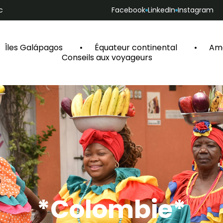
c
Facebook
LinkedIn
Instagram
Îles Galápagos
Équateur continental
Amé
Conseils aux voyageurs
*Colombie*